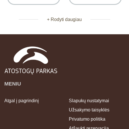
+ Rodyti daugiau
MENIU
Atgal į pagrindinį
Slapukų nustatymai
Užsakymo taisyklės
Privatumo politika
Atšaukti rezervaciją