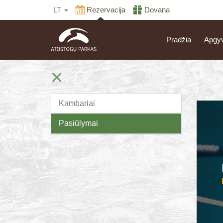
LT
Rezervacija
Dovana
Pradžia
Apgy
Kambariai
Pasiūlymai