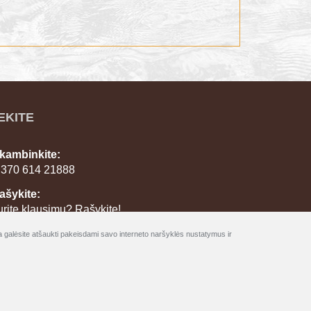
EKITE
kambinkite:
 370 614 21888
ašykite:
urite klausimų? Rašykite!
a galėsite atšaukti pakeisdami savo interneto naršyklės nustatymus ir
saugomos
BookingRobot 2.0