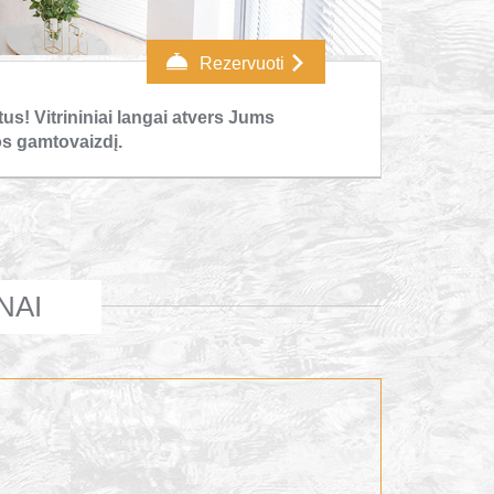
Rezervuoti
s! Vitrininiai langai atvers Jums
os gamtovaizdį.
NAI