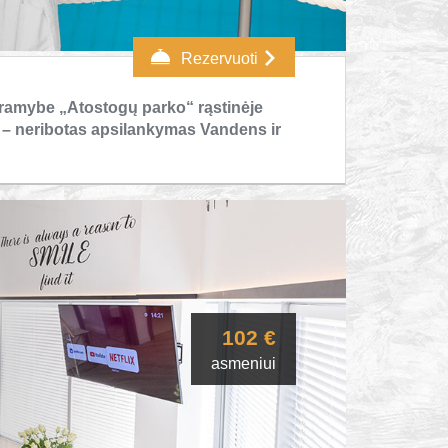
Rezervuoti
s ramybe
„Atostogų parko“ rąstinėje
ą – neribotas apsilankymas Vandens ir
102 €
asmeniui