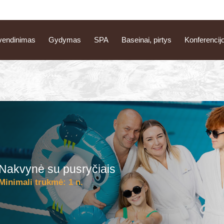
vendinimas
Gydymas
SPA
Baseinai, pirtys
Konferencij
Nakvynė su pusryčiais
Minimali trukmė:
1 n.