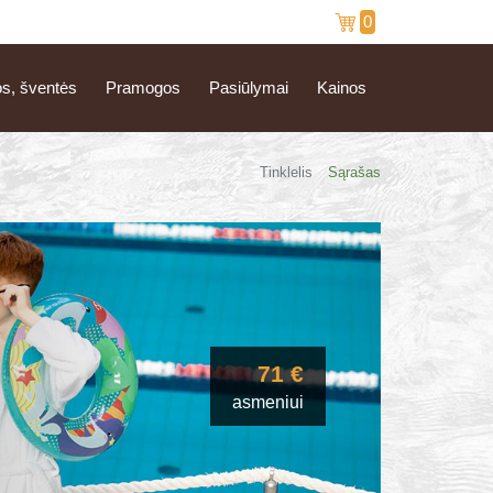
0
os, šventės
Pramogos
Pasiūlymai
Kainos
Tinklelis
Sąrašas
71 €
asmeniui