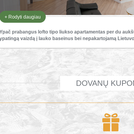
+
Rodyti daugiau
Ypač prabangus lofto tipo liukso apartamentas per du aukštu
ypatingą vaizdą į lauko baseinus bei nepakartojamą Lietuv
DOVANŲ KUPO