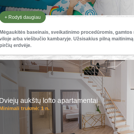
+
Rodyti daugiau
Mėgaukitės baseinais, sveikatinimo procedūromis, gamto
viloje arba viešbučio kambaryje. Užsisakius pilną maitinim
pirčių erdvėje.
Dviejų aukštų lofto apartamentai
Minimali trukmė:
1 n.