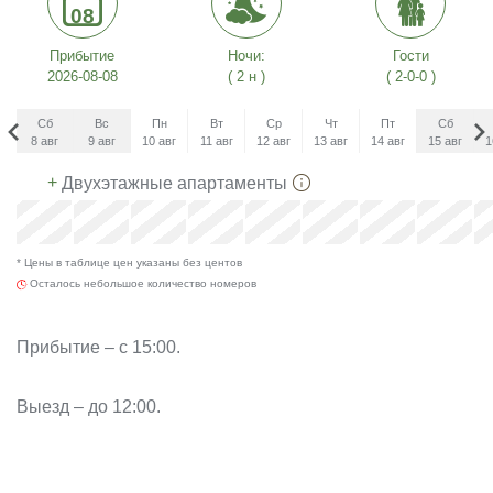
08
Прибытие
Ночи:
Гости
2026-08-08
( 2 н )
( 2-0-0 )
Сб
Вс
Пн
Вт
Ср
Чт
Пт
Сб
8 авг
9 авг
10 авг
11 авг
12 авг
13 авг
14 авг
15 авг
1
Сб
+
Двухэтажные апартаменты
5 сен
x
x
x
x
x
* Цены в таблице цен указаны без центов
x
Осталось небольшое количество номеров
Прибытие – с 15:00.
Выезд – до 12:00.