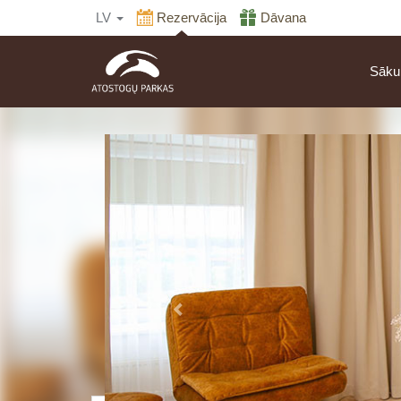
LV
Rezervācija
Dāvana
Sāk
Iepriekšējais