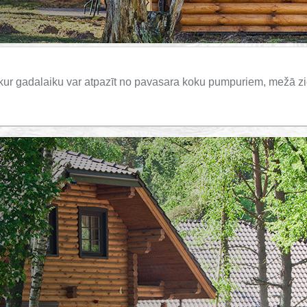
, kur gadalaiku var atpazīt no pavasara koku pumpuriem, mežā 