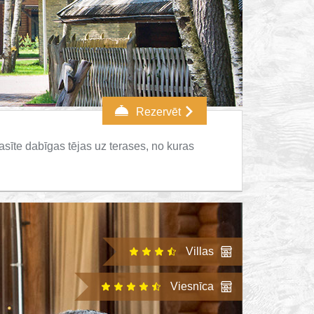
Rezervēt
sīte dabīgas tējas uz terases, no kuras
Villas
Viesnīca