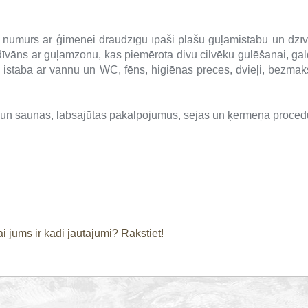
" numurs ar ģimenei draudzīgu īpaši plašu guļamistabu un dzīv
dīvāns ar guļamzonu, kas piemērota divu cilvēku gulēšanai, gal
 istaba ar vannu un WC, fēns, higiēnas preces, dvieļi, bezmak
s un saunas, labsajūtas pakalpojumus, sejas un ķermeņa procedū
i jums ir kādi jautājumi? Rakstiet!