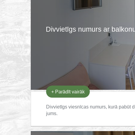
Divvietīgs numurs ar balkon
+
Parādīt vairāk
Divvietīgs viesnīcas numurs, kurā pabūt di
jums.