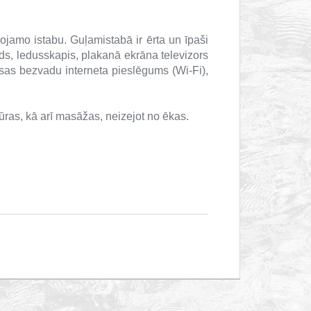
ojamo istabu.
Guļamistabā ir ērta un īpaši
ds, ledusskapis, plakanā ekrāna televizors
sas bezvadu interneta pieslēgums (Wi-Fi),
ras, kā arī masāžas, neizejot no ēkas.