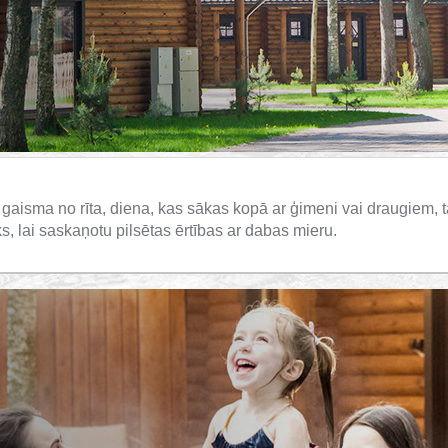
aisma no rīta, diena, kas sākas kopā ar ģimeni vai draugiem, ta
ks, lai saskaņotu pilsētas ērtības ar dabas mieru.