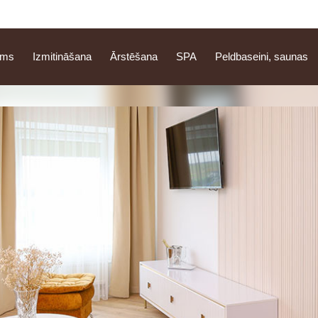
ums
Izmitināšana
Ārstēšana
SPA
Peldbaseini, saunas