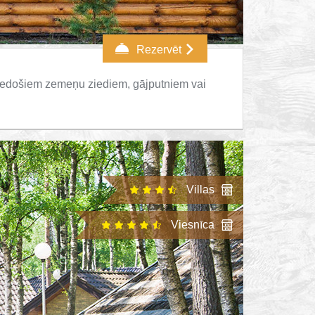
Rezervēt
ziedošiem zemeņu ziediem, gājputniem vai
Villas
Viesnīca