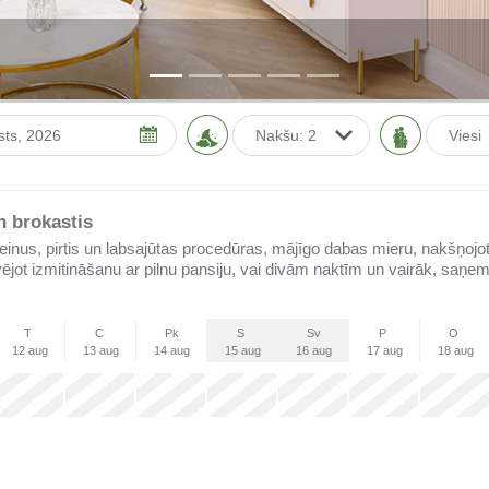
Vies
Augusts
2026
O
T
C
Pk
S
Sv
 brokastis
28
29
30
31
1
2
einus, pirtis un labsajūtas procedūras, mājīgo dabas mieru, nakšņojot
4
5
6
7
8
9
jot izmitināšanu ar pilnu pansiju, vai divām naktīm un vairāk, saņe
11
12
13
14
15
16
18
19
20
21
22
23
T
C
Pk
S
Sv
P
O
12 aug
13 aug
14 aug
15 aug
16 aug
17 aug
18 aug
25
26
27
28
29
30
x
x
x
x
x
x
x
1
2
3
4
5
6