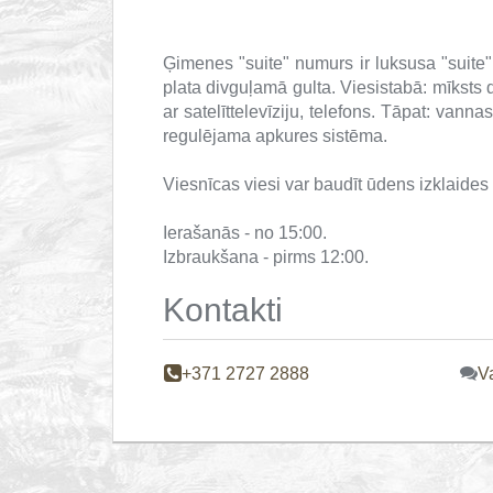
Ģimenes "suite" numurs ir luksusa "suite
plata divguļamā gulta.
Viesistabā: mīksts 
ar satelīttelevīziju, telefons.
Tāpat: vannas
regulējama apkures sistēma.
Viesnīcas viesi var baudīt ūdens izklaide
Ierašanās - no 15:00.
Izbraukšana - pirms 12:00.
Kontakti
+371 2727 2888
Va