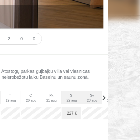
i
2
0
0
 Atostogų parkas guļbaļķu villā vai viesnīcas
m neierobežotu laiku Baseinu un saunu zonā.
T
C
Pk
S
Sv
P
O
19 aug
20 aug
21 aug
22 aug
23 aug
24 aug
25 aug
x
x
x
x
x
x
227
€