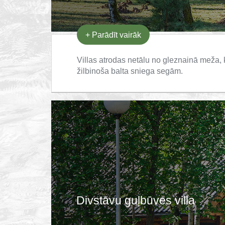
+
Parādīt vairāk
Villas atrodas netālu no gleznainā meža
žilbinoša balta sniega segām.
Divstāvu guļbūves villa