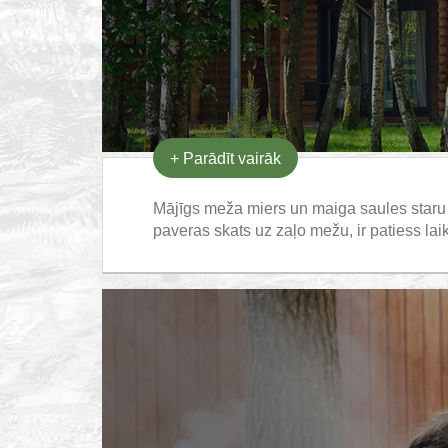
+
Parādīt vairāk
Mājīgs meža miers un maiga saules staru g
paveras skats uz zaļo mežu, ir patiess lai