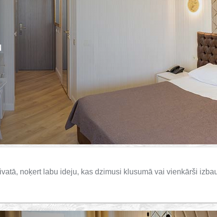
u
vatā, noķert labu ideju, kas dzimusi klusumā vai vienkārši izbau