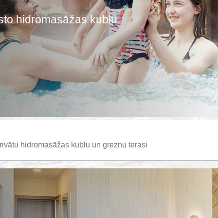
arsto hidromasāžas kublu
 privātu hidromasāžas kublu un greznu terasi