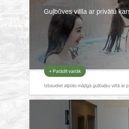
Guļbūves villla ar privātu k
+
Parādīt vairāk
Izbaudiet atpūtu mājīgā guļbaļķu villā ar