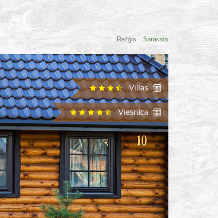
Režģis
Saraksts
Villas
Viesnīca